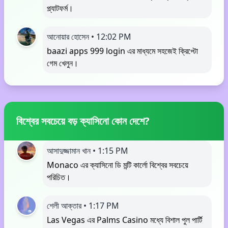
প্ল্যাটফর্ম।
আনোয়ার হোসেন • 12:02 PM
baazi apps 999 login এর মাধ্যমে সহজেই ক্রিপ্টো
গেম খেলুন।
বিশ্বের সবচেয়ে বড় ক্যাসিনো কোন দেশে?
আসাদুজ্জামান খান • 1:15 PM
Monaco এর ক্যাসিনো ডি মন্টি কার্লো বিশ্বের সবচেয়ে
পরিচিত।
শেলী আক্তার • 1:17 PM
Las Vegas এর Palms Casino মধ্যে বিশাল পুল পার্টি