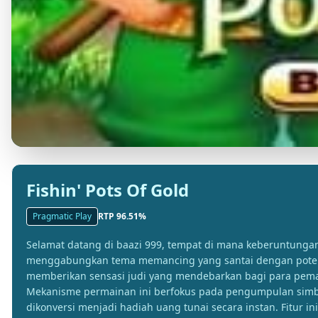
▶
Fishin' Pots Of Gold
Pragmatic Play
RTP 96.51%
Selamat datang di baazi 999, tempat di mana keberuntungan
menggabungkan tema memancing yang santai dengan potensi
memberikan sensasi judi yang mendebarkan bagi para pem
Mekanisme permainan ini berfokus pada pengumpulan simbol 
dikonversi menjadi hadiah uang tunai secara instan. Fitur