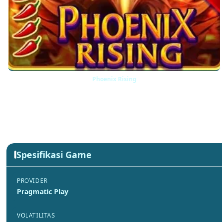
Phoenix Rising
Spesifikasi Game
PROVIDER
Pragmatic Play
VOLATILITAS