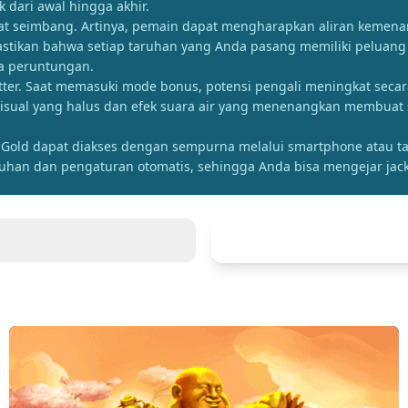
 dari awal hingga akhir.
 sangat seimbang. Artinya, pemain dapat mengharapkan aliran keme
tikan bahwa setiap taruhan yang Anda pasang memiliki peluang 
a peruntungan.
Scatter. Saat memasuki mode bonus, potensi pengali meningkat se
visual yang halus dan efek suara air yang menenangkan membuat s
Of Gold dapat diakses dengan sempurna melalui smartphone atau tab
an dan pengaturan otomatis, sehingga Anda bisa mengejar jackpo