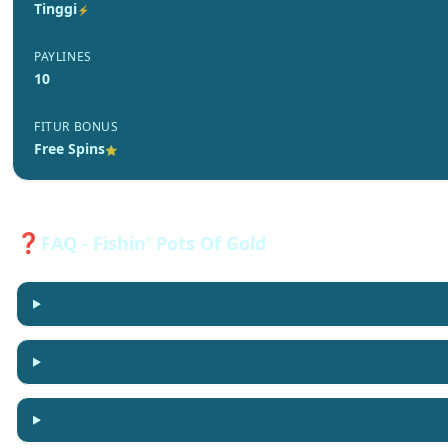
Tinggi
⚡
PAYLINES
10
FITUR BONUS
Free Spins
⭐
❓
FAQ - Fishin' Pots Of Gold